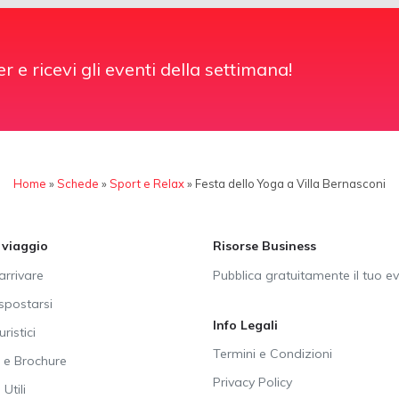
er e ricevi gli eventi della settimana!
Home
»
Schede
»
Sport e Relax
»
Festa dello Yoga a Villa Bernasconi
i viaggio
Risorse Business
rrivare
Pubblica gratuitamente il tuo e
postarsi
Info Legali
uristici
Termini e Condizioni
e Brochure
Privacy Policy
Utili