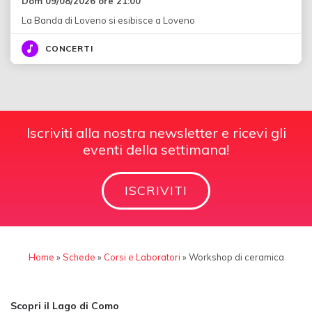
Dom 09/08/2026 ore 21:00
La Banda di Loveno si esibisce a Loveno
CONCERTI
Iscriviti alla nostra newsletter e ricevi gli
eventi della settimana!
ISCRIVITI
Home
»
Schede
»
Corsi e Laboratori
»
Workshop di ceramica
Scopri il Lago di Como