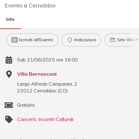
Evento
a
Cernobbio
Info
Iscriviti all'Evento
Indicazioni
Sito Web u
Sab 21/06/2025 ore 16:00
Villa Bernasconi
Largo Alfredo Campanini, 2
22012
Cernobbio
(
CO
)
Gratuito
Concerti
,
Incontri Culturali