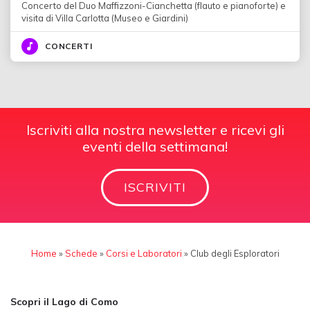
Concerto del Duo Maffizzoni-Cianchetta (flauto e pianoforte) e
visita di Villa Carlotta (Museo e Giardini)
CONCERTI
Iscriviti alla nostra newsletter e ricevi gli
eventi della settimana!
ISCRIVITI
Home
»
Schede
»
Corsi e Laboratori
»
Club degli Esploratori
Scopri il Lago di Como