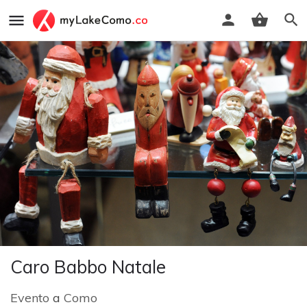
Caro Babbo Natale
Evento
a
Como