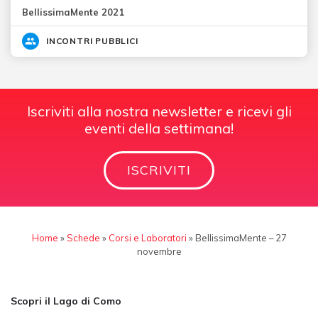
BellissimaMente 2021
INCONTRI PUBBLICI
Iscriviti alla nostra newsletter e ricevi gli
eventi della settimana!
ISCRIVITI
Home
»
Schede
»
Corsi e Laboratori
»
BellissimaMente – 27
novembre
Scopri il Lago di Como