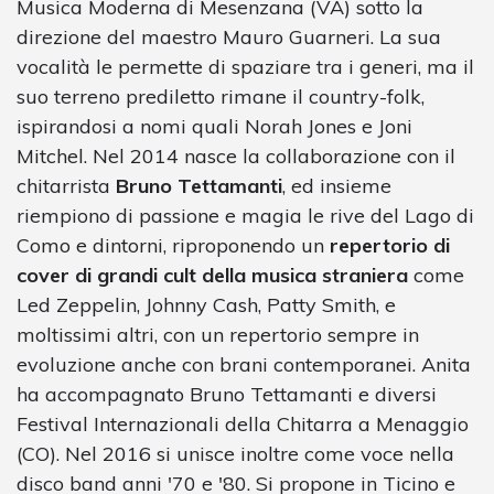
Musica Moderna di Mesenzana (VA) sotto la
direzione del maestro Mauro Guarneri. La sua
vocalità le permette di spaziare tra i generi, ma il
suo terreno prediletto rimane il country-folk,
ispirandosi a nomi quali Norah Jones e Joni
Mitchel. Nel 2014 nasce la collaborazione con il
chitarrista
Bruno Tettamanti
, ed insieme
riempiono di passione e magia le rive del Lago di
Como e dintorni, riproponendo un
repertorio di
cover di grandi cult della musica straniera
come
Led Zeppelin, Johnny Cash, Patty Smith, e
moltissimi altri, con un repertorio sempre in
evoluzione anche con brani contemporanei. Anita
ha accompagnato Bruno Tettamanti e diversi
Festival Internazionali della Chitarra a Menaggio
(CO). Nel 2016 si unisce inoltre come voce nella
disco band anni '70 e '80. Si propone in Ticino e