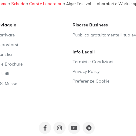
ome
»
Schede
»
Corsi e Laboratori
»
Algæ Festival – Laboratori e Worksho
i viaggio
Risorse Business
rrivare
Pubblica gratuitamente il tuo e
postarsi
Info Legali
uristici
Termini e Condizioni
e Brochure
Privacy Policy
Utili
Preferenze Cookie
SS. Messe