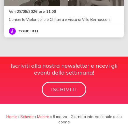
Ven 28/08/2026 ore 11:00
Concerto Violoncello e Chitarra e visita di Villa Bernasconi
CONCERTI
Iscriviti alla nostra newsletter e ricevi gli
eventi della settimana!
ISCRIVITI
Home
»
Schede
»
Mostre
»
8 marzo – Giornata internazionale della
donna