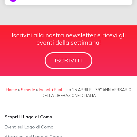
Iscriviti alla nostra newsletter e ricevi gli
eventi della settimana!
ISCRIVITI
Home
»
Schede
»
Incontri Pubblici
»
25 APRILE – 79° ANNIVERSARIO
DELLA LIBERAZIONE D’ITALIA
Scopri il Lago di Como
Eventi sul Lago di Como
Attrazioni del Lago di Como