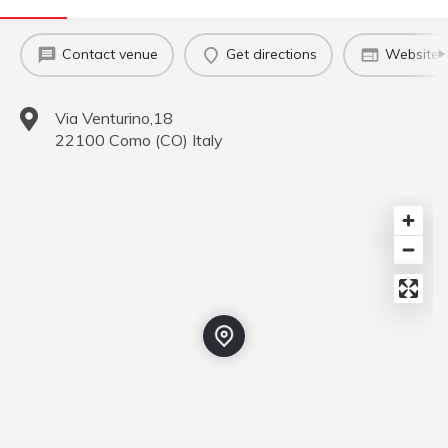
Contact venue
Get directions
Website
Via Venturino,18
22100
Como
(
CO
)
Italy