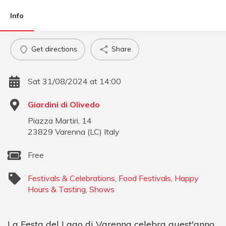
Info
Get directions
Share
Sat 31/08/2024 at 14:00
Giardini di Olivedo
Piazza Martiri, 14
23829
Varenna
(
LC
)
Italy
Free
Festivals & Celebrations
,
Food Festivals
,
Happy
Hours & Tasting
,
Shows
La Festa del Lago di Varenna celebra quest'anno