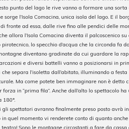
esto punto del lago le rive vanno a formare una sorta 
e sorge l’Isola Comacina, unica isola del lago. E il bor
di fronte ad essa, dalle rive fino alle pendici delle m
 che allora l’Isola Comacina diventa il palcoscenico su
o pirotecnico, lo specchio d’acqua che la circonda fa d
 montagne diventano gradinate da cui guardare la rap
rcazioni e diversi battelli vanno a posizionarsi in pri
che separa l’isoletta dall’abitato, illuminando a festa 
turale. Ma come potete ben immaginare non è detto ch
r forza in “prima fila”. Anche dall’alto lo spettacolo ha
a 180°.
 gli spettatori avranno finalmente preso posto avrà ini
lo in quel momento vi renderete conto di quanto anche 
 teatro! Sono le montagne circostanti a fare da cassa 