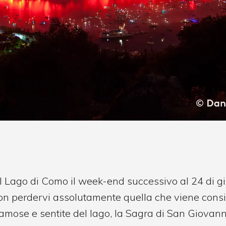
ul Lago di Como il week-end successivo al 24 di gi
non perdervi assolutamente quella che viene cons
 famose e sentite del lago, la Sagra di San Giovann