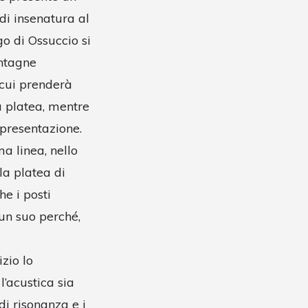
di insenatura al
go di Ossuccio si
ontagne
 cui prenderà
a platea, mentre
presentazione.
ma linea, nello
la platea di
e i posti
 un suo perché,
zio lo
l’acustica sia
di risonanza e i