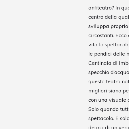
anfiteatro? In qu
centro della qual
sviluppa proprio 
circostanti. Ecco
vita lo spettacol
le pendici delle
Centinaia di imba
specchio d’acqua 
questo teatro na
migliori siano pe
con una visuale 
Solo quando tutti
spettacolo. E so
degna di un vero