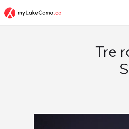
Tre r
S