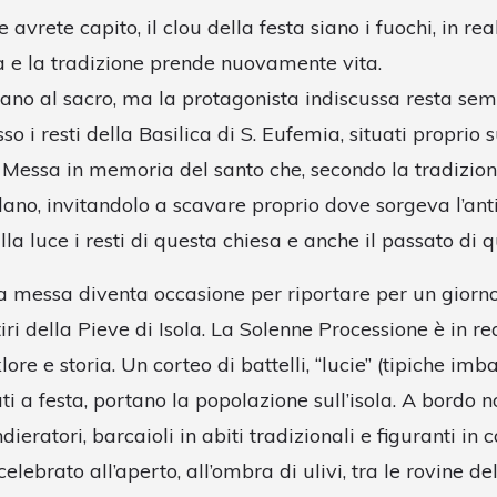
avrete capito, il clou della festa siano i fuochi, in re
a e la tradizione prende nuovamente vita.
ano al sacro, ma la protagonista indiscussa resta sempr
o i resti della Basilica di S. Eufemia, situati proprio s
 Messa in memoria del santo che, secondo la tradizio
ano, invitandolo a scavare proprio dove sorgeva l’anti
lla luce i resti di questa chiesa e anche il passato di q
a messa diventa occasione per riportare per un giorno 
iri della Pieve di Isola. La Solenne Processione è in re
lklore e storia. Un corteo di battelli, “lucie” (tipiche imb
i a festa, portano la popolazione sull’isola. A bordo 
ieratori, barcaioli in abiti tradizionali e figuranti in 
lebrato all’aperto, all’ombra di ulivi, tra le rovine dell