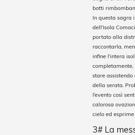
botti rimbombano
In questa sagra i
dell’Isola Comac
portato alla dis
raccontarla, men
infine l’intera is
completamente, a
stare assistendo
della serata. Pro
l’evento così sen
calorosa ovazione
cielo ed esprime 
3# La messa