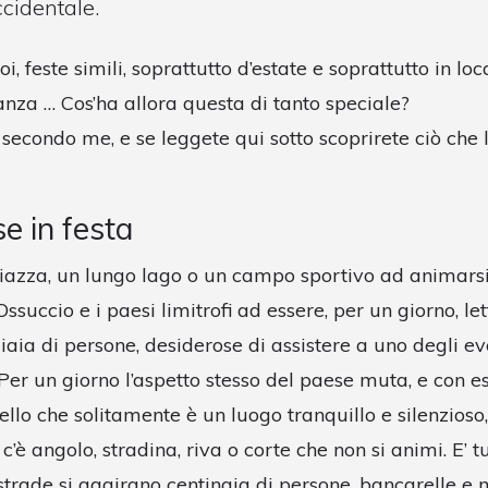
cidentale.
i, feste simili, soprattutto d’estate e soprattutto in loca
anza … Cos’ha allora questa di tanto speciale?
secondo me, e se leggete qui sotto scoprirete ciò che 
e in festa
iazza, un lungo lago o un campo sportivo ad animars
 Ossuccio e i paesi limitrofi ad essere, per un giorno, l
iaia di persone, desiderose di assistere a uno degli eve
Per un giorno l’aspetto stesso del paese muta, e con e
ello che solitamente è un luogo tranquillo e silenzioso
c’è angolo, stradina, riva o corte che non si animi. E’ t
 strade si aggirano centinaia di persone, bancarelle e