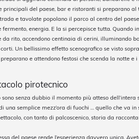
e principali del paese, bar e ristoranti si preparano al 
strada e tavolate popolano il parco al centro del paese.
’è fermento, energia. E la si percepisce tutta. Quando in
e da rito, accendono centinaia di cerini, illuminando ba
 corti. Un bellissimo effetto scenografico se visto sopra
 preparano e attendono festosi che scenda la notte e i
tacolo pirotecnico
cio sono senza dubbio il momento più atteso dell’intera
i di una semplice mezz’ora di fuochi … quello che va in
ettacolo, con tanto di palcoscenico, storia da racconta
essa del paese rende l’esperienza davvero unica. Ave