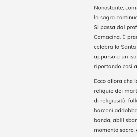
Nonostante, come 
la sagra continu
Si passa dal prof
Comacina. È press
celebra la Santa
apparso a un isol
riportando così a
Ecco allora che l
reliquie dei mart
di religiosità, fo
barconi addobbat
banda, abili sband
momento sacro, ce