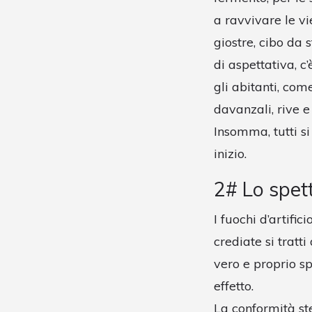
a ravvivare le vi
giostre, cibo da 
di aspettativa, c
gli abitanti, com
davanzali, rive e
Insomma, tutti si
inizio.
2# Lo spet
I fuochi d’artifi
crediate si tratt
vero e proprio sp
effetto.
La conformità st