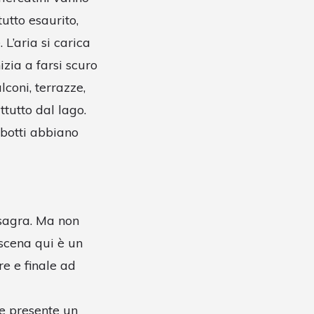
tutto esaurito,
 L’aria si carica
izia a farsi scuro
lconi, terrazze,
ttutto dal lago.
 botti abbiano
 sagra. Ma non
 scena qui è un
re e finale ad
te presente un