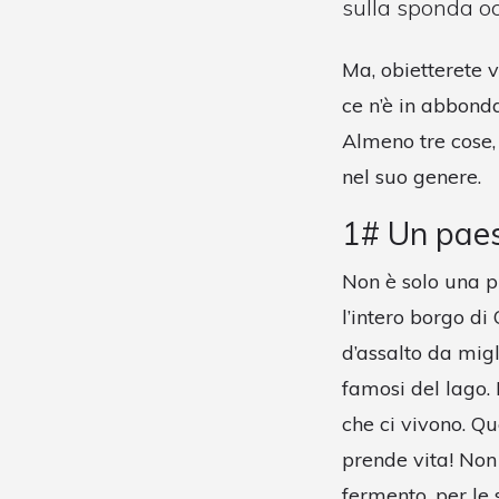
sulla sponda oc
Ma, obietterete vo
ce n’è in abbond
Almeno tre cose, 
nel suo genere.
1# Un paes
Non è solo una p
l’intero borgo di
d’assalto da migl
famosi del lago. 
che ci vivono. Qu
prende vita! Non 
fermento, per le