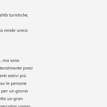
lità turistiche,
la rende unica
i, ma sono
etteralmente presi
nti estivi più
sso le persone
, per un giorno
utto un gran
 mercatini vanno