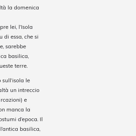
altà la domenica
e lei, l’Isola
u di essa, che si
ne, sarebbe
ca basilica,
ueste terre.
sull’isola le
altà un intreccio
arcazioni) e
non manca la
costumi d’epoca. Il
’antica basilica,