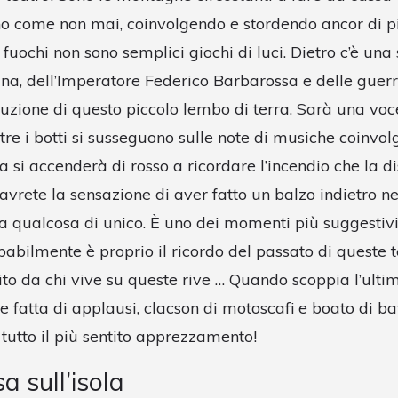
 come non mai, coinvolgendo e stordendo ancor di più
 fuochi non sono semplici giochi di luci. Dietro c’è una 
ina, dell’Imperatore Federico Barbarossa e delle guer
truzione di questo piccolo lembo di terra. Sarà una vo
tre i botti si susseguono sulle note di musiche coinvo
ola si accenderà di rosso a ricordare l’incendio che la d
vrete la sensazione di aver fatto un balzo indietro n
 a qualcosa di unico. È uno dei momenti più suggestivi
babilmente è proprio il ricordo del passato di queste 
tito da chi vive su queste rive … Quando scoppia l’ulti
 fatta di applausi, clacson di motoscafi e boato di batt
tutto il più sentito apprezzamento!
 sull’isola