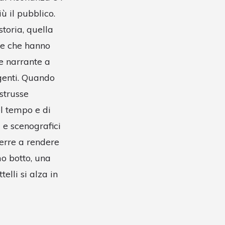
 il pubblico.
storia, quella
re che hanno
ce narrante a
lgenti. Quando
istrusse
el tempo e di
 e scenografici
terre a rendere
mo botto, una
elli si alza in