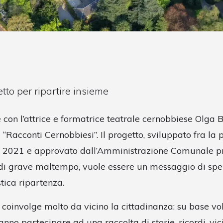
to per ripartire insieme
 con l’attrice e formatrice teatrale cernobbiese Olga B
“Racconti Cernobbiesi”. Il progetto, sviluppato fra la
tate 2021 e approvato dall’Amministrazione Comunale p
 di grave maltempo, vuole essere un messaggio di sp
tica ripartenza.
ti coinvolge molto da vicino la cittadinanza: su base vol
nno partecipare ad una raccolta di storie, ricordi, vici