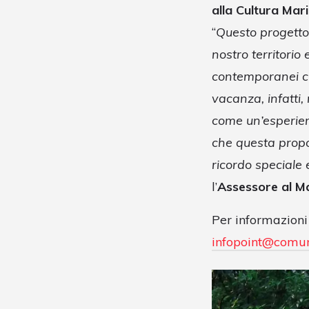
alla Cultura Mar
“
Questo progetto 
nostro territorio 
contemporanei ch
vacanza, infatti
come un’esperienz
che questa propo
ricordo speciale e
l’
Assessore al Ma
Per informazion
infopoint@comune