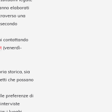
ranno elaborati
ttraverso una
n secondo
ni contattando
t
(venerdì-
ia storica, sia
getti che possano
lle preferenze di
interviste
a; i luoghi,