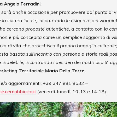
ia Angela Ferradini
.
sarà anche occasione per promuovere dal punto di vist
e la cultura locale, incontrando le esigenze dei viaggiat
e cercano proposte autentiche, a contatto con la com
, non è più concepita come un semplice soggiorno di vi
a di vita che arricchisca il proprio bagaglio culturale
sta basata sull’incontro con persone e storie reali po
 indelebile, incontrando i desideri dei nostri ospiti
” ag
rketing Territoriale Mario Della Torre
.
i e/o aggiornamenti: +39 347 881 8532 –
.cernobbio.co.it
(venerdì-lunedì, 10-13 e 14-18).