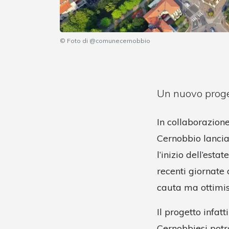
© Foto di @comunecernobbio
Un nuovo proget
In collaborazione
Cernobbio lancia 
l’inizio dell’es
recenti giornate
cauta ma ottimis
Il progetto infat
Cernobbiesi potra