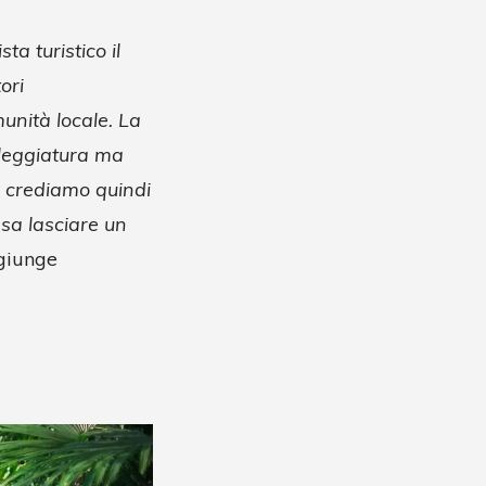
a turistico il
ori
unità locale. La
lleggiatura ma
; crediamo quindi
ssa lasciare un
giunge