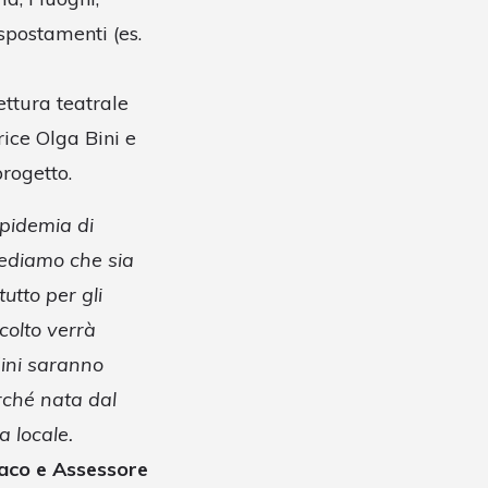
spostamenti (es.
ettura teatrale
ice Olga Bini e
rogetto.
epidemia di
rediamo che sia
utto per gli
ccolto verrà
dini saranno
rché nata dal
a locale.
daco e Assessore