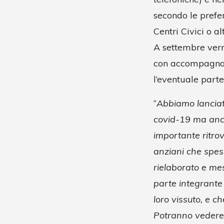
secondo le prefer
Centri Civici o al
A settembre verr
con accompagname
l’eventuale parte
“
Abbiamo lanciato 
covid-19 ma anch
importante ritrov
anziani che spess
rielaborato e mes
parte integrante 
loro vissuto, e c
Potranno vedere r