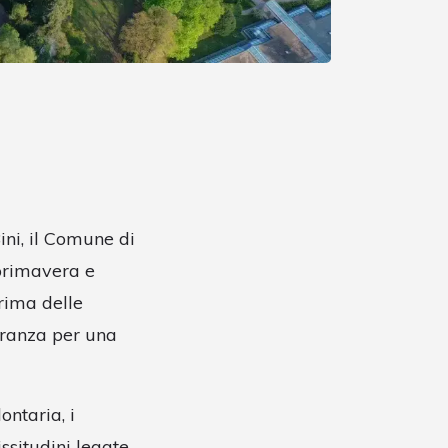
ini, il Comune di
 primavera e
rima delle
eranza per una
ontaria, i
ssitudini legate