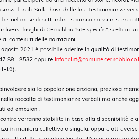
 usanze locali. Sulla base delle loro testimonianze ver
 che, nel mese di settembre, saranno messi in scena a
n diversi luoghi di Cernobbio “site specific”, scelti in u
ai contenuti delle narrazioni.
 agosto 2021 è possibile aderire in qualità di testimo
 347 881 8532 oppure
infopoint@comune.cernobbio.co.i
14-18).
coinvolgere sia la popolazione anziana, preziosa memor
i, nella raccolta di testimonianze verbali ma anche og
uti ed emozioni.
contro verranno stabilite in base alla disponibilità e a
za in maniera collettiva o singola, oppure attraverso 
l rispetto delle normative legate all’emergenza sanitari