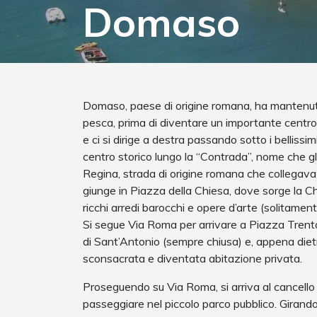
Domaso
Domaso, paese di origine romana, ha mantenut
pesca, prima di diventare un importante centro t
e ci si dirige a destra passando sotto i bellissimi
centro storico lungo la “Contrada”, nome che g
Regina, strada di origine romana che collegava
giunge in Piazza della Chiesa, dove sorge la 
ricchi arredi barocchi e opere d’arte (solitamen
Si segue Via Roma per arrivare a Piazza Trento
di Sant’Antonio (sempre chiusa) e, appena dietro
sconsacrata e diventata abitazione privata.
Proseguendo su Via Roma, si arriva al cancello p
passeggiare nel piccolo parco pubblico. Girando su