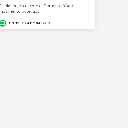
Risalendo le cascate di Domaso : Yoga e
movimento autentico
CORSI E LABORATORI