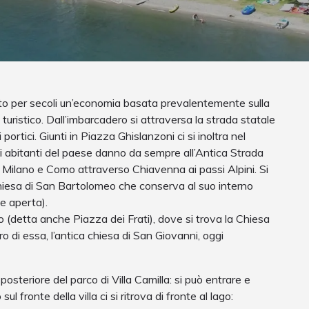
o per secoli un’economia basata prevalentemente sulla
uristico. Dall’imbarcadero si attraversa la strada statale
 portici. Giunti in Piazza Ghislanzoni ci si inoltra nel
li abitanti del paese danno da sempre all’Antica Strada
 Milano e Como attraverso Chiavenna ai passi Alpini. Si
Chiesa di San Bartolomeo che conserva al suo interno
te aperta).
 (detta anche Piazza dei Frati), dove si trova la Chiesa
 di essa, l’antica chiesa di San Giovanni, oggi
osteriore del parco di Villa Camilla: si può entrare e
l fronte della villa ci si ritrova di fronte al lago: