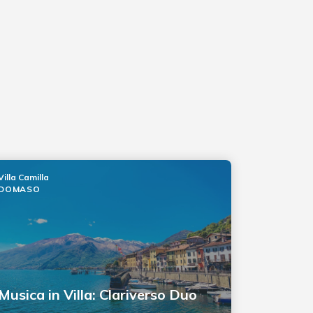
Villa Camilla
DOMASO
Musica in Villa: Clariverso Duo