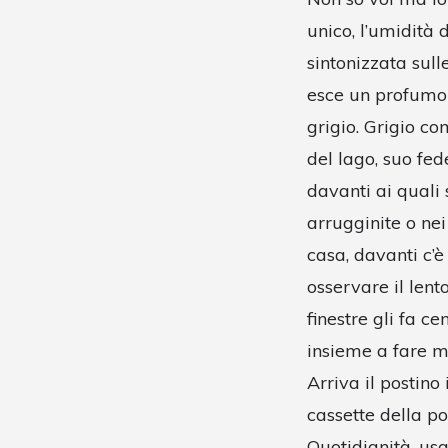
unico, l’umidità 
sintonizzata sull
esce un profumo d
grigio. Grigio co
del lago, suo fed
davanti ai quali
arrugginite o nei
casa, davanti c’
osservare il lent
finestre gli fa c
insieme a fare m
Arriva il postino
cassette della po
Quotidianità, usa