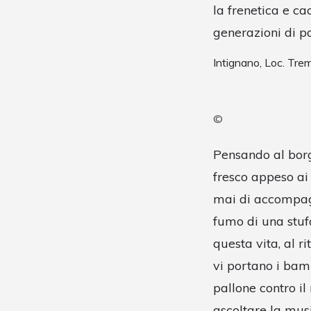
la frenetica e ca
generazioni di 
Intignano, Loc. Tr
©
Pensando al borg
fresco appeso ai 
mai di accompagna
fumo di una stufa
questa vita, al r
vi portano i bam
pallone contro il
ascoltare la musi