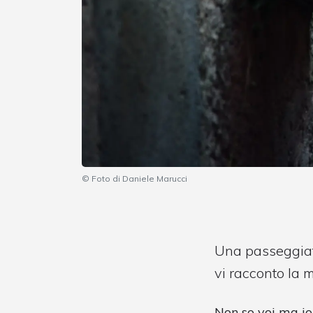
© Foto di Daniele Marucci
Una passeggiata 
vi racconto la 
Non so voi ma io