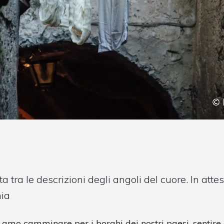
tra le descrizioni degli angoli del cuore. In attes
mia
 amo camminare per i borghi dei nostri paesi, sentir