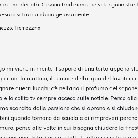
otica modernità. Ci sono tradizioni che si tengono stre
paesani si tramandano gelosamente.
emezzo, Tremezzina
o mi viene in mente il sapore di una torta appena sf
portoni la mattina, il rumore dell’acqua del lavatoio 
re questi luoghi; c’è nell’aria il profumo del sapone 
 e la solita tv sempre accesa sulle notizie. Penso alla 
itmo scandito dalle persiane che si aprono e si chiudono
bini quando tornano da scuola e ai rimproveri perché 
 muro, penso alle volte in cui bisogna chiudere la fines
ca per non disturbare e a tutte le altre in cui la si vuo