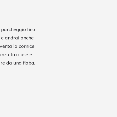
o parcheggio fino
o e andrai anche
iventa la cornice
nanza tra case e
re da una fiaba.