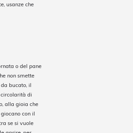
tte, usanze che
ornata o del pane
che non smette
da bucato, il
circolarità di
, alla gioia che
giocano con il
tra se si vuole
le aprire, per