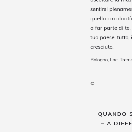
sentirsi piename
quella circolarit
a far parte di te
tuo paese, tutto,
cresciuto.
Balogno, Loc. Trem
©
QUANDO SE
– A DIF