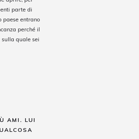
enti parte di
uo paese entrano
ncanza perché il
 sulla quale sei
Ù AMI. LUI
QUALCOSA