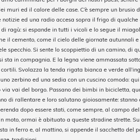
dei muri ed il calore delle case. C’è sempre un brusio d
e notizie ed una radio accesa sopra il frigo di qualche
i ragù: si espande in tutti i vicoli e lo segue il miago
me il cemento, come il cielo delle giornate autunnali 
ele specchio. Si sente lo scoppiettio di un camino, di qu
 si sta in compagnia. E la legna viene ammassata sotto
 cortili. Svolazza la tenda rigata bianca e verde all’in
è uno zerbino ed una sedia con un cuscino comodo: qui 
o via vai del borgo. Passano dei bimbi in bicicletta, q
enno di rallentare e loro salutano gioiosamente: stanno
erenda dopo essere stati, come sempre, al campo dell
 in moto, ormai è abituato a queste stradine strette. Su
sta in ferro e, al mattino, si appende il sacchetto del p
nze, tradizioni.