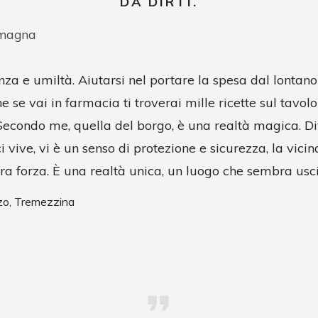
DA DIRTI.
amagna
anza e umiltà. Aiutarsi nel portare la spesa dal lontan
e se vai in farmacia ti troverai mille ricette sul tavol
i. Secondo me, quella del borgo, è una realtà magica. D
ci vive, vi è un senso di protezione e sicurezza, la vici
ra forza. È una realtà unica, un luogo che sembra usci
zo, Tremezzina