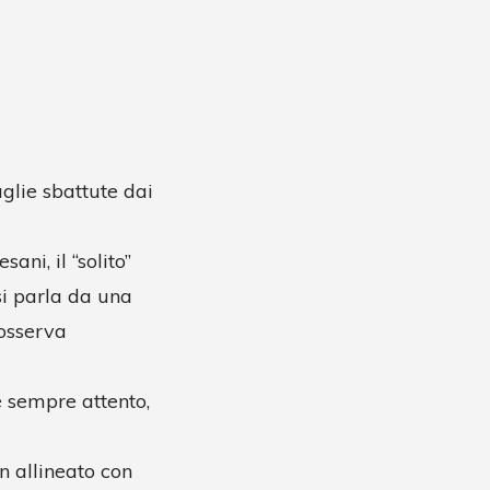
aglie sbattute dai
ni, il “solito”
si parla da una
 osserva
è sempre attento,
n allineato con