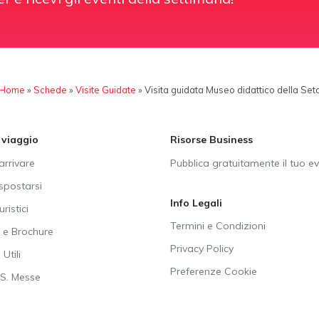
Home
»
Schede
»
Visite Guidate
»
Visita guidata Museo didattico della Set
i viaggio
Risorse Business
rrivare
Pubblica gratuitamente il tuo e
postarsi
Info Legali
uristici
Termini e Condizioni
e Brochure
Privacy Policy
Utili
Preferenze Cookie
SS. Messe