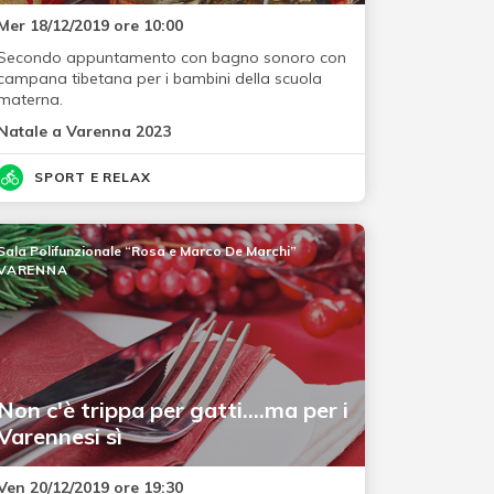
Mer 18/12/2019 ore 10:00
Secondo appuntamento con bagno sonoro con
campana tibetana per i bambini della scuola
materna.
Natale a Varenna 2023
SPORT E RELAX
Sala Polifunzionale “Rosa e Marco De Marchi”
VARENNA
Non c'è trippa per gatti....ma per i
Varennesi sì
Ven 20/12/2019 ore 19:30