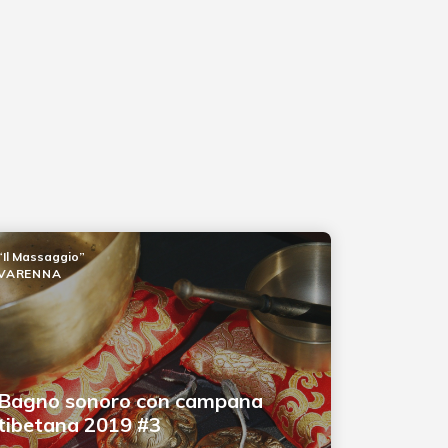
“Il Massaggio”
VARENNA
Bagno sonoro con campana
tibetana 2019 #3