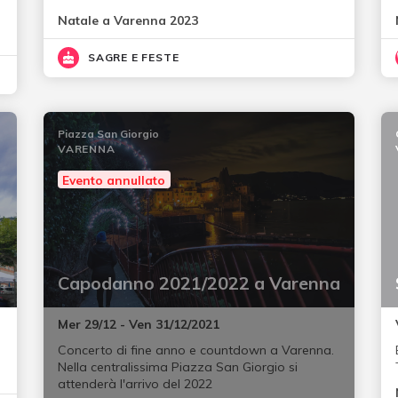
Natale a Varenna 2023
SAGRE E FESTE
Piazza San Giorgio
VARENNA
Evento annullato
Capodanno 2021/2022 a Varenna
Mer 29/12 - Ven 31/12/2021
Concerto di fine anno e countdown a Varenna.
Nella centralissima Piazza San Giorgio si
attenderà l'arrivo del 2022