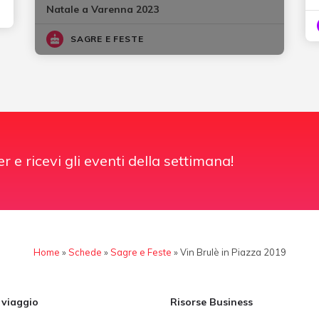
Natale a Varenna 2023
SAGRE E FESTE
er e ricevi gli eventi della settimana!
Home
»
Schede
»
Sagre e Feste
»
Vin Brulè in Piazza 2019
i viaggio
Risorse Business