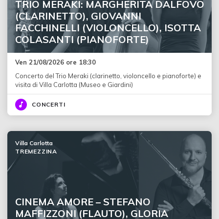
TRIO MERAKI: MARGHERITA DALFOVO
(CLARINETTO), GIOVANNI
FACCHINELLI (VIOLONCELLO), ISOTTA
COLASANTI (PIANOFORTE)
Ven 21/08/2026 ore 18:30
Concerto del Trio Meraki (clarinetto, violoncello e pianoforte) e
visita di Villa Carlotta (Museo e Giardini)
CONCERTI
Villa Carlotta
TREMEZZINA
CINEMA AMORE – STEFANO
MAFFIZZONI (FLAUTO), GLORIA