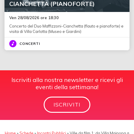
CIANCHETTA (PIANOFORTE)
Ven 28/08/2026 ore 18:30
Concerto del Duo Maffizzoni-Cianchetta (flauto e pianoforte) e
visita di Villa Carlotta (Museo e Giardini)
CONCERTI
Iscriviti alla nostra newsletter e ricevi gli
eventi della settimana!
ISCRIVITI
Home
»
Schede
»
Incontri Pubblici
»
Ville da film 1: da Villa Mainona a