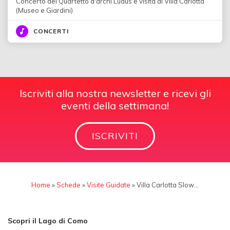
Concerto del Quartetto d'archi Ludus e visita di Villa Carlotta
(Museo e Giardini)
CONCERTI
Iscriviti alla nostra newsletter e ricevi gli
eventi della settimana!
ISCRIVITI
Home
»
Schede
»
Visite Guidate
»
Villa Carlotta Slow…
Scopri il Lago di Como