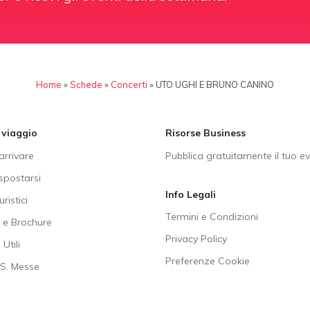
Home
»
Schede
»
Concerti
»
UTO UGHI E BRUNO CANINO
i viaggio
Risorse Business
rrivare
Pubblica gratuitamente il tuo e
postarsi
Info Legali
uristici
Termini e Condizioni
e Brochure
Privacy Policy
Utili
Preferenze Cookie
SS. Messe