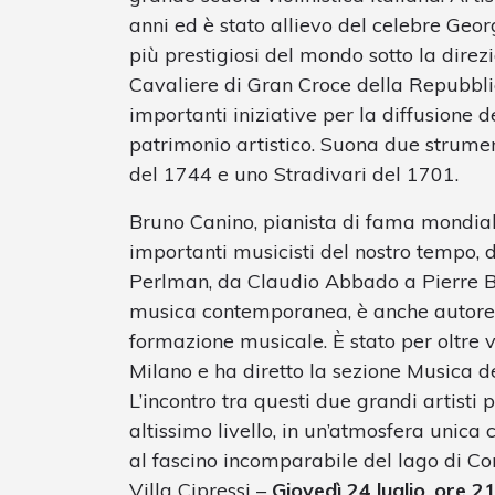
anni ed è stato allievo del celebre Geor
più prestigiosi del mondo sotto la direz
Cavaliere di Gran Croce della Repubbli
importanti iniziative per la diffusione d
patrimonio artistico. Suona due strume
del 1744 e uno Stradivari del 1701.
Bruno Canino, pianista di fama mondiale
importanti musicisti del nostro tempo, 
Perlman, da Claudio Abbado a Pierre B
musica contemporanea, è anche autore di
formazione musicale. È stato per oltre 
Milano e ha diretto la sezione Musica d
L’incontro tra questi due grandi artisti
altissimo livello, in un’atmosfera unica
al fascino incomparabile del lago di C
Villa Cipressi –
Giovedì 24 luglio
,
ore 2