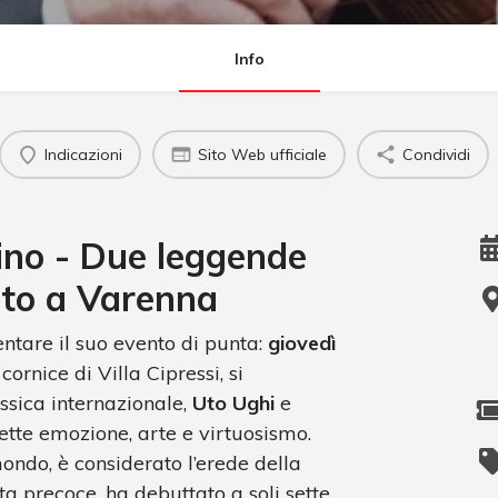
Info
Indicazioni
Sito Web ufficiale
Condividi
ino -
Due leggende
rto a Varenna
entare il suo evento di punta:
giovedì
cornice di Villa Cipressi, si
ssica internazionale,
Uto Ughi
e
ette emozione, arte e virtuosismo.
 mondo, è considerato l’erede della
sta precoce, ha debuttato a soli sette