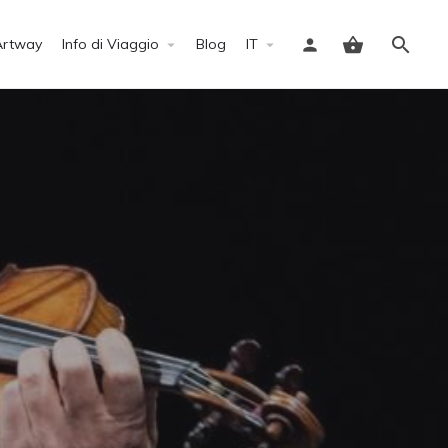
Artway
Info di Viaggio
Blog
IT
Accedi