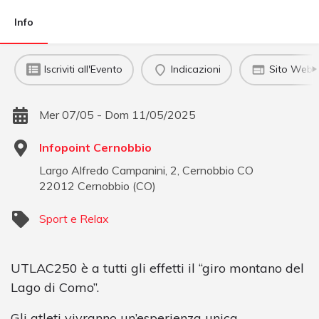
Info
Iscriviti all'Evento
Indicazioni
Sito Web u
Mer 07/05 - Dom 11/05/2025
Infopoint Cernobbio
Largo Alfredo Campanini, 2, Cernobbio CO
22012
Cernobbio
(
CO
)
Sport e Relax
UTLAC250 è a tutti gli effetti il “giro montano del
Lago di Como”.
Gli atleti vivranno un’esperienza unica,