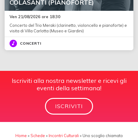
COLASANTI (PIANOFORTE)
Ven 21/08/2026 ore 18:30
Concerto del Trio Meraki (clarinetto, violoncello e pianoforte) e
visita di Villa Carlotta (Museo e Giardini)
CONCERTI
Iscriviti alla nostra newsletter e ricevi gli
eventi della settimana!
ISCRIVITI
Home
»
Schede
»
Incontri Culturali
»
Uno scoglio chiamato