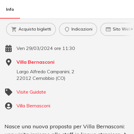
Info
Acquista biglietti
Indicazioni
Sito Web uf
Ven 29/03/2024 ore 11:30
Villa Bernasconi
Largo Alfredo Campanini, 2
22012
Cernobbio
(
CO
)
Visite Guidate
Villa Bernasconi
Nasce una nuova proposta per Villa Bernasconi: