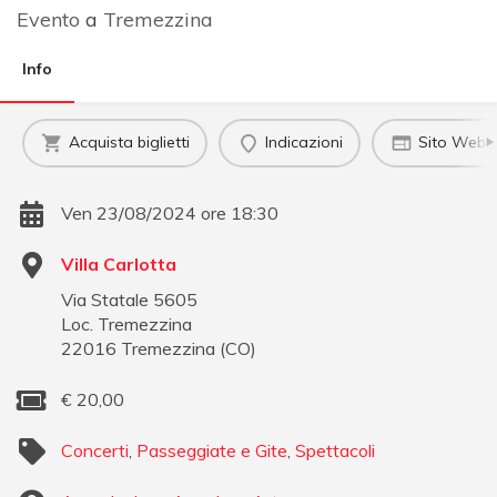
Evento
a
Tremezzina
Info
Acquista biglietti
Indicazioni
Sito Web uf
Ven 23/08/2024 ore 18:30
Villa Carlotta
Via Statale 5605
Loc. Tremezzina
22016
Tremezzina
(
CO
)
€
20,00
Concerti
,
Passeggiate e Gite
,
Spettacoli