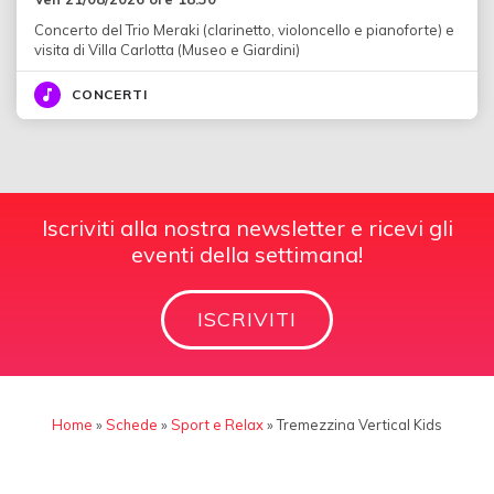
Concerto del Trio Meraki (clarinetto, violoncello e pianoforte) e
visita di Villa Carlotta (Museo e Giardini)
CONCERTI
Iscriviti alla nostra newsletter e ricevi gli
eventi della settimana!
ISCRIVITI
Home
»
Schede
»
Sport e Relax
»
Tremezzina Vertical Kids