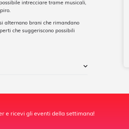
possibile intrecciare trame musicali,
piro.
 si alternano brani che rimandano
aperti che suggeriscono possibili
er e ricevi gli eventi della settimana!