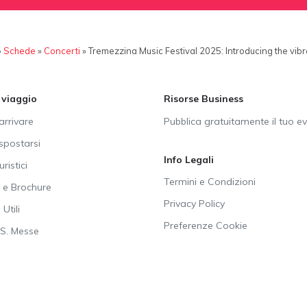
»
Schede
»
Concerti
»
Tremezzina Music Festival 2025: Introducing the vi
i viaggio
Risorse Business
rrivare
Pubblica gratuitamente il tuo e
postarsi
Info Legali
uristici
Termini e Condizioni
e Brochure
Privacy Policy
Utili
Preferenze Cookie
SS. Messe