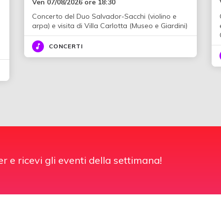
Ven 07/08/2026 ore 18:30
Concerto del Duo Salvador-Sacchi (violino e
i
arpa) e visita di Villa Carlotta (Museo e Giardini)
CONCERTI
er e ricevi gli eventi della settimana!