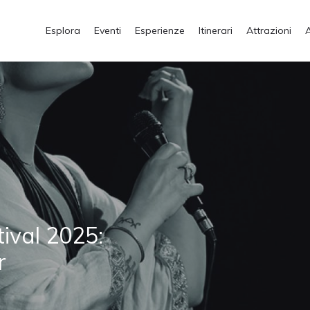
Esplora
Eventi
Esperienze
Itinerari
Attrazioni
ival 2025:
r