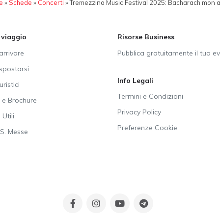
e
»
Schede
»
Concerti
»
Tremezzina Music Festival 2025: Bacharach mon 
i viaggio
Risorse Business
rrivare
Pubblica gratuitamente il tuo e
postarsi
Info Legali
uristici
Termini e Condizioni
e Brochure
Privacy Policy
Utili
Preferenze Cookie
SS. Messe