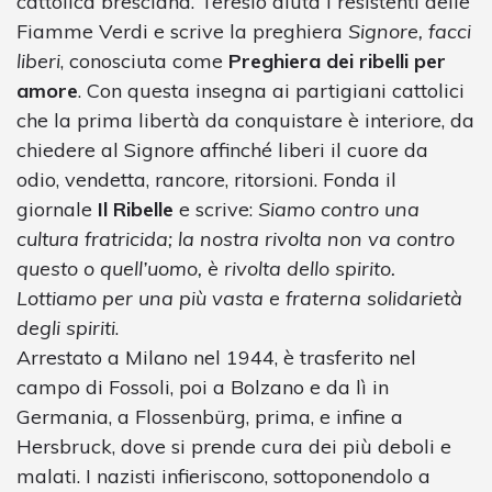
cattolica bresciana. Teresio aiuta i resistenti delle
Fiamme Verdi e scrive la preghiera
Signore, facci
liberi
, conosciuta come
Preghiera dei ribelli per
amore
. Con questa insegna ai partigiani cattolici
che la prima libertà da conquistare è interiore, da
chiedere al Signore affinché liberi il cuore da
odio, vendetta, rancore, ritorsioni. Fonda il
giornale
Il Ribelle
e scrive:
Siamo contro una
cultura fratricida; la nostra rivolta non va contro
questo o quell’uomo, è rivolta dello spirito.
Lottiamo per una più vasta e fraterna solidarietà
degli spiriti
.
Arrestato a Milano nel 1944, è trasferito nel
campo di Fossoli, poi a Bolzano e da lì in
Germania, a Flossenbürg, prima, e infine a
Hersbruck, dove si prende cura dei più deboli e
malati. I nazisti infieriscono, sottoponendolo a