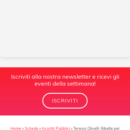
Iscriviti alla nostra newsletter e ricevi gli
eventi della settimana!
ISCRIVITI
Home
»
Schede
»
Incontri Pubblici
»
Teresio Olivelli: Ribelle per