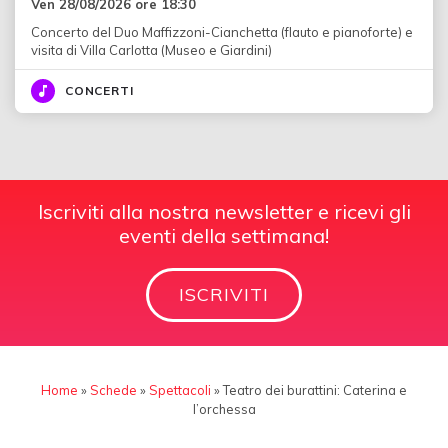
Ven 28/08/2026 ore 18:30
Concerto del Duo Maffizzoni-Cianchetta (flauto e pianoforte) e
visita di Villa Carlotta (Museo e Giardini)
CONCERTI
Iscriviti alla nostra newsletter e ricevi gli
eventi della settimana!
ISCRIVITI
Home
»
Schede
»
Spettacoli
»
Teatro dei burattini: Caterina e
l’orchessa