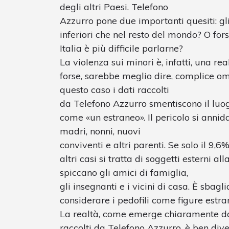
degli altri Paesi. Telefono
Azzurro pone due importanti quesiti: gli
inferiori che nel resto del mondo? O for
Italia è più difficile parlarne?
La violenza sui minori è, infatti, una r
forse, sarebbe meglio dire, complice ome
questo caso i dati raccolti
da Telefono Azzurro smentiscono il luo
come «un estraneo». Il pericolo si annid
madri, nonni, nuovi
conviventi e altri parenti. Se solo il 9,6
altri casi si tratta di soggetti esterni a
spiccano gli amici di famiglia,
gli insegnanti e i vicini di casa. È sbagl
considerare i pedofili come figure estran
La realtà, come emerge chiaramente dall
raccolti da Telefono Azzurro, è ben diver