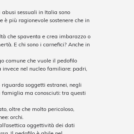
 abusi sessuali in Italia sono
se è più ragionevole sostenere che in
ealtà che spaventa e crea imbarazzo o
rtà. E chi sono i carnefici? Anche in
go comune che vuole il pedofilo
a invece nel nucleo familiare: padri,
% riguarda soggetti estranei, negli
lla famiglia ma conosciuti: tra questi
iato, oltre che molto pericoloso,
ee: orchi.
’asettica oggettività dei dati
sa. Il pedofilo è abile nel