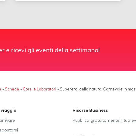
er e ricevi gli eventi della settimana!
e
»
Schede
»
Corsi e Laboratori
»
Supereroi della natura. Carnevale in ma
i viaggio
Risorse Business
rrivare
Pubblica gratuitamente il tuo e
postarsi