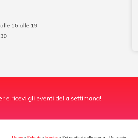
alle 16 alle 19
.30
er e ricevi gli eventi della settimana!
Home
»
Schede
»
Mostre
»
Sui sentieri della storia – Moltrasio