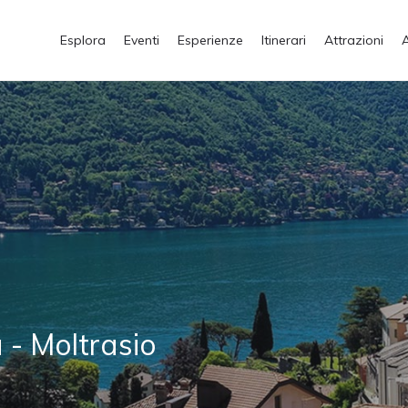
Esplora
Eventi
Esperienze
Itinerari
Attrazioni
a - Moltrasio