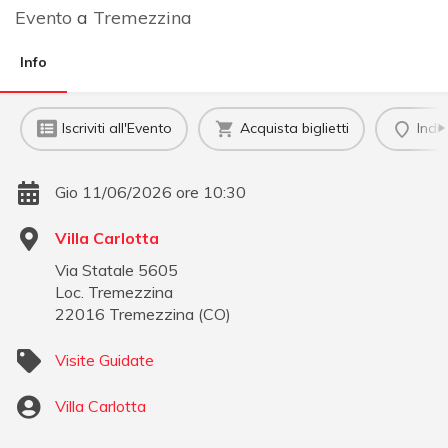
Evento
a
Tremezzina
Info
Iscriviti all'Evento
Acquista biglietti
Indi
Gio 11/06/2026 ore 10:30
Villa Carlotta
Via Statale 5605
Loc. Tremezzina
22016
Tremezzina
(
CO
)
Visite Guidate
Villa Carlotta