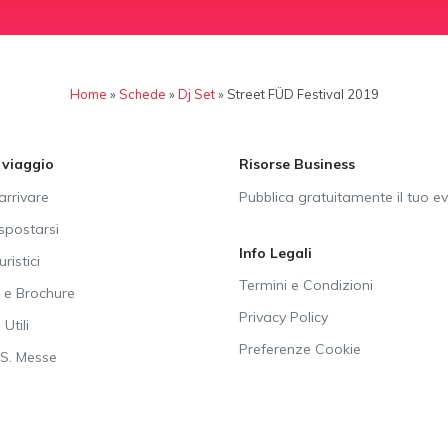
Home
»
Schede
»
Dj Set
»
Street FÜD Festival 2019
i viaggio
Risorse Business
rrivare
Pubblica gratuitamente il tuo e
postarsi
Info Legali
uristici
Termini e Condizioni
e Brochure
Privacy Policy
Utili
Preferenze Cookie
SS. Messe