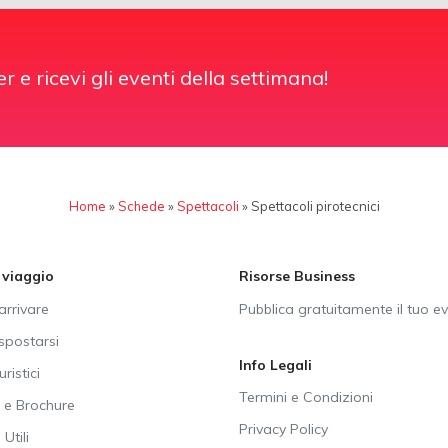
er e ricevi gli eventi della settimana!
Home
»
Schede
»
Spettacoli
»
Spettacoli pirotecnici
i viaggio
Risorse Business
rrivare
Pubblica gratuitamente il tuo e
postarsi
Info Legali
uristici
Termini e Condizioni
e Brochure
Privacy Policy
Utili