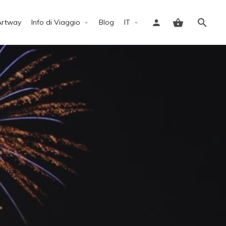
Artway
Info di Viaggio
Blog
IT
Accedi