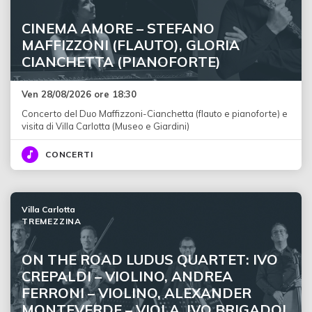
CINEMA AMORE – STEFANO
MAFFIZZONI (FLAUTO), GLORIA
CIANCHETTA (PIANOFORTE)
Ven 28/08/2026 ore 18:30
Concerto del Duo Maffizzoni-Cianchetta (flauto e pianoforte) e
visita di Villa Carlotta (Museo e Giardini)
CONCERTI
Villa Carlotta
TREMEZZINA
ON THE ROAD LUDUS QUARTET: IVO
CREPALDI – VIOLINO, ANDREA
FERRONI – VIOLINO, ALEXANDER
MONTEVERDE – VIOLA, IVO BRIGADOI