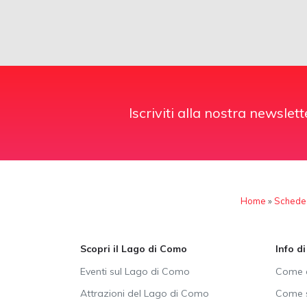
Iscriviti alla nostra newslett
Home
»
Schede
Scopri il Lago di Como
Info d
Eventi sul Lago di Como
Come a
Attrazioni del Lago di Como
Come s