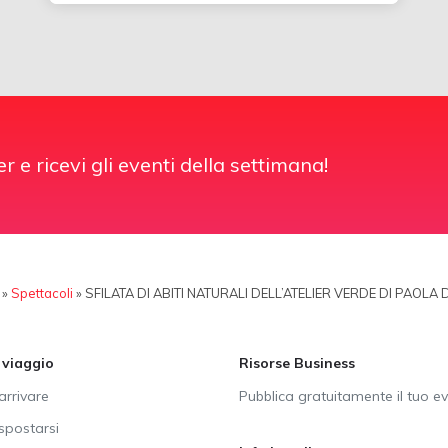
er e ricevi gli eventi della settimana!
»
Spettacoli
»
SFILATA DI ABITI NATURALI DELL’ATELIER VERDE DI PAOL
i viaggio
Risorse Business
rrivare
Pubblica gratuitamente il tuo e
postarsi