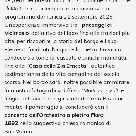
segreta del paesaggio comasco
, anche il
Comune
di Moltrasio
partecipa con un'iniziativa in
programma domenica 21 settembre 2025.
Un’esperienza immersiva tra
i paesaggi di
Moltrasio
, dalla riva del lago fino alle frazioni più
alte, per riscoprire la storia del borgo e i suoi
elementi fondanti: l’acqua e la pietra. La visita
conduce tra torrenti, cascate e antichi manufatti,
fino alla
“Casa della Zia Ernesta”
, autentica
testimonianza della vita contadina del secolo
scorso. Nel borgo sarà inoltre possibile ammirare
la
mostra fotografica
diffusa
“Moltrasio, volti e
luoghi del cuore”
con gli scatti di Carlo Pozzoni,
mentre il pomeriggio si concluderà con
il
concerto dell’Orchestra a plettro
Flora
1892
nella suggestiva chiesa romanica di
Sant’Agata.