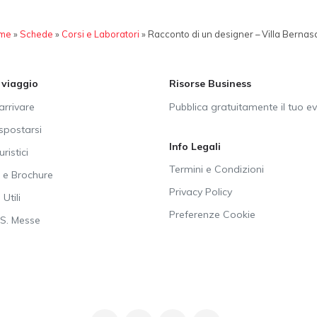
me
»
Schede
»
Corsi e Laboratori
»
Racconto di un designer – Villa Bernas
i viaggio
Risorse Business
rrivare
Pubblica gratuitamente il tuo e
postarsi
Info Legali
uristici
Termini e Condizioni
e Brochure
Privacy Policy
Utili
Preferenze Cookie
SS. Messe