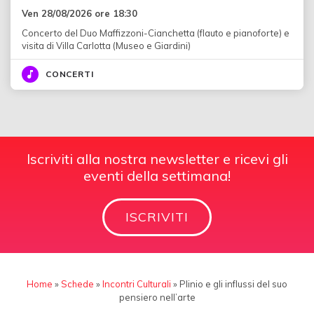
Ven 28/08/2026 ore 18:30
Concerto del Duo Maffizzoni-Cianchetta (flauto e pianoforte) e
visita di Villa Carlotta (Museo e Giardini)
CONCERTI
Iscriviti alla nostra newsletter e ricevi gli
eventi della settimana!
ISCRIVITI
Home
»
Schede
»
Incontri Culturali
»
Plinio e gli influssi del suo
pensiero nell’arte