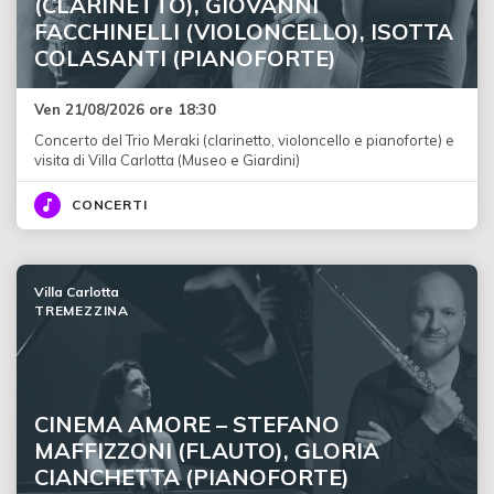
(CLARINETTO), GIOVANNI
FACCHINELLI (VIOLONCELLO), ISOTTA
COLASANTI (PIANOFORTE)
Ven 21/08/2026 ore 18:30
Concerto del Trio Meraki (clarinetto, violoncello e pianoforte) e
visita di Villa Carlotta (Museo e Giardini)
CONCERTI
Villa Carlotta
TREMEZZINA
CINEMA AMORE – STEFANO
MAFFIZZONI (FLAUTO), GLORIA
CIANCHETTA (PIANOFORTE)