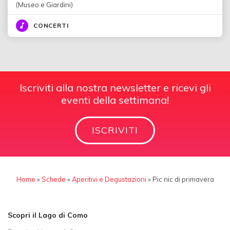
(Museo e Giardini)
CONCERTI
Iscriviti alla nostra newsletter e ricevi gli
eventi della settimana!
ISCRIVITI
Home
»
Schede
»
Aperitivi e Degustazioni
»
Pic nic di primavera
Scopri il Lago di Como