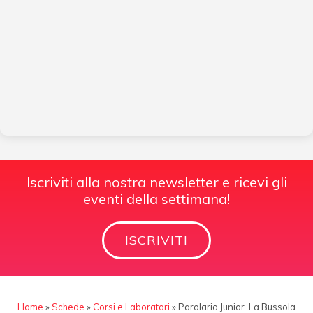
Iscriviti alla nostra newsletter e ricevi gli
eventi della settimana!
ISCRIVITI
Home
»
Schede
»
Corsi e Laboratori
»
Parolario Junior. La Bussola