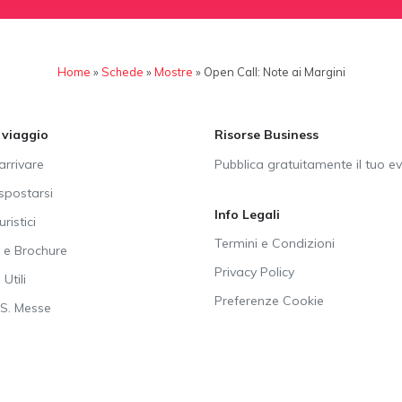
Home
»
Schede
»
Mostre
»
Open Call: Note ai Margini
i viaggio
Risorse Business
rrivare
Pubblica gratuitamente il tuo e
postarsi
Info Legali
uristici
Termini e Condizioni
e Brochure
Privacy Policy
Utili
Preferenze Cookie
SS. Messe