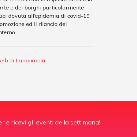
’arte e dei borghi particolarmente
stici dovuta all’epidemia di covid-19
omozione ed il rilancio del
nterno.
 web di Luminanda
.
er e ricevi gli eventi della settimana!