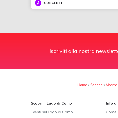
CONCERTI
Iscriviti alla nostra newslett
Home
»
Schede
»
Mostre
Scopri il Lago di Como
Info d
Eventi sul Lago di Como
Come a