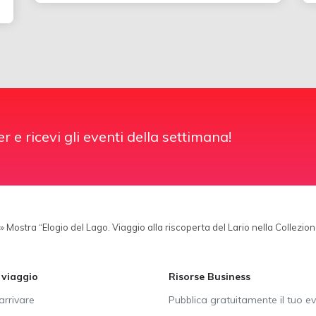
er e ricevi gli eventi della settimana!
»
Mostra “Elogio del Lago. Viaggio alla riscoperta del Lario nella Collezione
i viaggio
Risorse Business
rrivare
Pubblica gratuitamente il tuo e