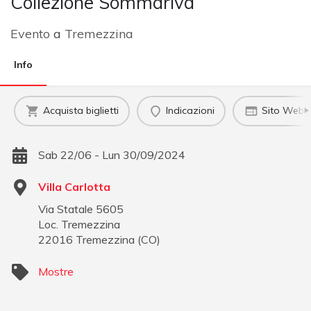
Collezione Sommariva
Evento
a
Tremezzina
Info
Acquista biglietti
Indicazioni
Sito Web uf
Sab 22/06 - Lun 30/09/2024
Villa Carlotta
Via Statale 5605
Loc. Tremezzina
22016
Tremezzina
(
CO
)
Mostre