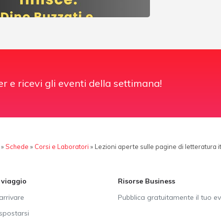
er e ricevi gli eventi della settimana!
»
Schede
»
Corsi e Laboratori
»
Lezioni aperte sulle pagine di letteratura i
i viaggio
Risorse Business
rrivare
Pubblica gratuitamente il tuo e
postarsi