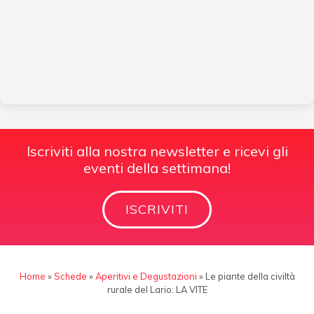
Iscriviti alla nostra newsletter e ricevi gli
eventi della settimana!
ISCRIVITI
Home
»
Schede
»
Aperitivi e Degustazioni
»
Le piante della civiltà
rurale del Lario: LA VITE