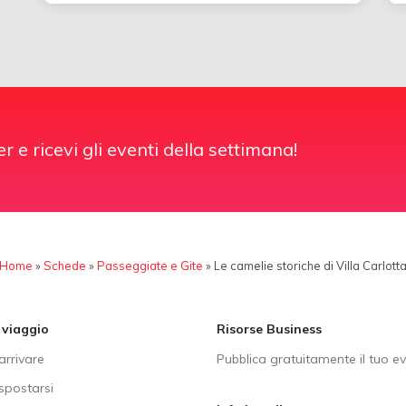
er e ricevi gli eventi della settimana!
Home
»
Schede
»
Passeggiate e Gite
»
Le camelie storiche di Villa Carlott
i viaggio
Risorse Business
rrivare
Pubblica gratuitamente il tuo e
postarsi