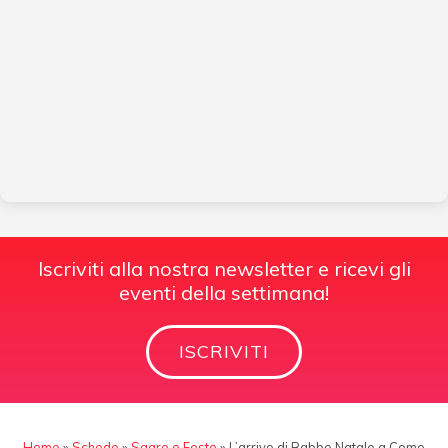
Iscriviti alla nostra newsletter e ricevi gli
eventi della settimana!
ISCRIVITI
Home
»
Schede
»
Sagre e Feste
»
L’arrivo di Babbo Natale a Como